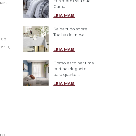
Edredom Para Sua
iais
Cama
LEIA MAIS
Saiba tudo sobre
Toalha de mesa!
 do
isso,
LEIA MAIS
Como escolher uma
cortina elegante
para quarto ...
LEIA MAIS
uma