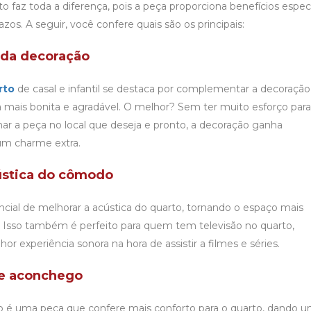
o faz toda a diferença, pois a peça proporciona benefícios espec
zos. A seguir, você confere quais são os principais:
da decoração
rto
de casal e infantil se destaca por complementar a decoração
mais bonita e agradável. O melhor? Sem ter muito esforço para 
nar a peça no local que deseja e pronto, a decoração ganha
m charme extra.
ústica do cômodo
ncial de melhorar a acústica do quarto, tornando o espaço mais
. Isso também é perfeito para quem tem televisão no quarto,
r experiência sonora na hora de assistir a filmes e séries.
 e aconchego
o é uma peça que confere mais conforto para o quarto, dando 