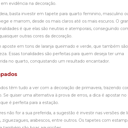
o em evidência na decoração.
deia, basta investir em tapete para quarto feminino, masculino o
 bege e marrom, desde os mais claros até os mais escuros. O gr
tonalidades é que elas são neutras e atemporais, conseguindo co
quaisquer outras cores da decoração.
 aposte em tons de laranja queimado e verde, que também são
eza. Essas tonalidades são perfeitas para quem deseja ter uma
rida no quarto, conquistando um resultado encantador.
mpados
dos têm tudo a ver com a decoração de primavera, trazendo co
o. Se quiser uma alternativa à prova de erros, a dica é apostar no
que é perfeita para a estação.
s não for a sua preferida, a sugestão é investir nas versões de li
, ziguezagues, arabescos, entre outros. Os tapetes com estamp
sa também são boas aquisições.