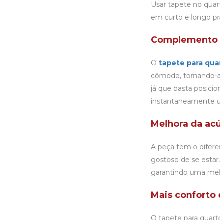
Usar tapete no quart
em curto e longo pra
Complemento 
O
tapete para qua
cômodo, tornando-a 
já que basta posicio
instantaneamente u
Melhora da ac
A peça tem o difere
gostoso de se estar
garantindo uma melho
Mais conforto
O tapete para quart