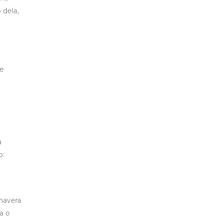
 dela,
de
a
o:
mavera
a o