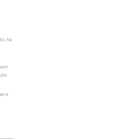
to, há
 sim
uito
as e