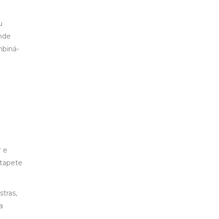
u
ande
mbiná-
r e
 tapete
stras,
a