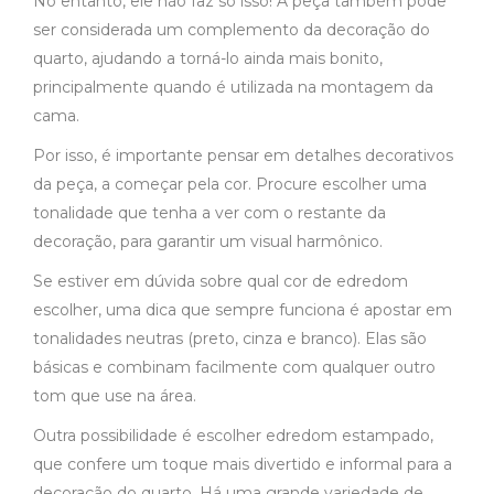
No entanto, ele não faz só isso! A peça também pode
ser considerada um complemento da decoração do
quarto, ajudando a torná-lo ainda mais bonito,
principalmente quando é utilizada na montagem da
cama.
Por isso, é importante pensar em detalhes decorativos
da peça, a começar pela cor. Procure escolher uma
tonalidade que tenha a ver com o restante da
decoração, para garantir um visual harmônico.
Se estiver em dúvida sobre qual cor de edredom
escolher, uma dica que sempre funciona é apostar em
tonalidades neutras (preto, cinza e branco). Elas são
básicas e combinam facilmente com qualquer outro
tom que use na área.
Outra possibilidade é escolher edredom estampado,
que confere um toque mais divertido e informal para a
decoração do quarto. Há uma grande variedade de