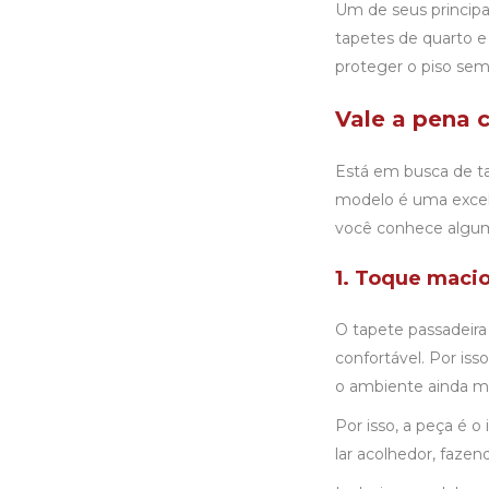
Um de seus principa
tapetes de quarto e 
proteger o piso se
Vale a pena 
Está em busca de
t
modelo é uma excele
você conhece alguma
1. Toque macio
O
tapete passadeira
confortável. Por iss
o ambiente ainda m
Por isso, a peça é o
lar acolhedor, fazen