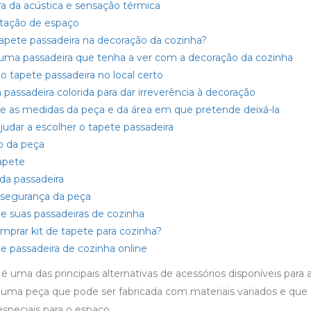
ra da acústica e sensação térmica
itação de espaço
apete passadeira na decoração da cozinha?
uma passadeira que tenha a ver com a decoração da cozinha
o tapete passadeira no local certo
passadeira colorida para dar irreverência à decoração
e as medidas da peça e da área em que pretende deixá-la
ajudar a escolher o tapete passadeira
 da peça
apete
 da passadeira
 segurança da peça
e suas passadeiras de cozinha
mprar kit de tapete para cozinha?
e passadeira de cozinha online
é uma das principais alternativas de acessórios disponíveis para 
e uma peça que pode ser fabricada com materiais variados e que
speciais para o espaço.