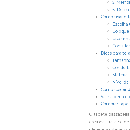
5. Melho
6. Delim
Como usar o t
Escolha 
Coloque 
Use uma 
Consider
Dicas para te 
Tamanho
Cor do t
Material
Nível de
Como cuidar d
Vale a pena co
Comprar tapet
O
tapete passadeira
cozinha. Trata-se d
oferece vantagens e