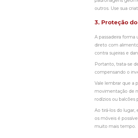
padronagens geométri
outros. Use sua cria
3. Proteção do
A passadeira forma 
direto com alimento
contra sujeiras e d
Portanto, trata-se 
compensando o inve
Vale lembrar que a 
movimentação de mó
rodízios ou balcões
Ao tirá-los do lugar,
os móveis é possív
muito mais tempo.