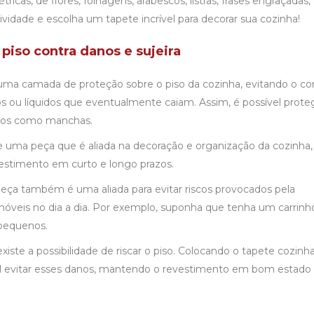
cas, de flores, folhagens, arabescos, listras, frases engraçadas,
tividade e escolha um tapete incrível para decorar sua cozinha!
 piso contra danos e sujeira
uma camada de proteção sobre o piso da cozinha, evitando o co
s ou líquidos que eventualmente caiam. Assim, é possível prote
anos como manchas.
de uma peça que é aliada na decoração e organização da cozinha,
stimento em curto e longo prazos.
peça também é uma aliada para evitar riscos provocados pela
veis no dia a dia. Por exemplo, suponha que tenha um carrin
 pequenos.
 existe a possibilidade de riscar o piso. Colocando o
tapete cozinh
el evitar esses danos, mantendo o revestimento em bom estado