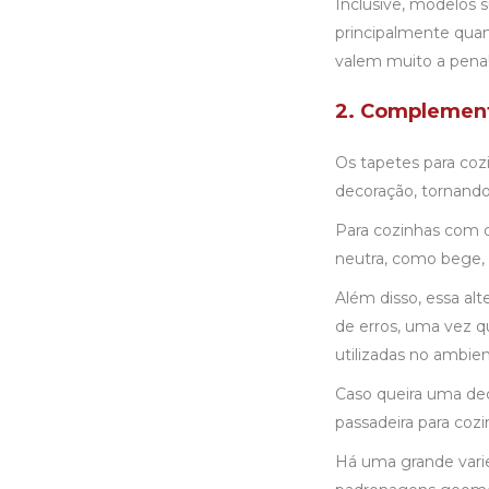
Inclusive, modelos 
principalmente qua
valem muito a pena
2. Complement
Os tapetes para co
decoração, tornando
Para cozinhas com d
neutra, como bege, 
Além disso, essa al
de erros, uma vez 
utilizadas no ambien
Caso queira uma dec
passadeira para coz
Há uma grande vari