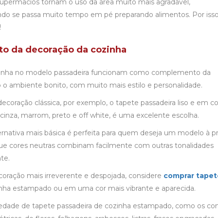
supermacios tornam o uso da área muito mais agradável,
ndo se passa muito tempo em pé preparando alimentos. Por isso
!
o da decoração da cozinha
zinha no modelo passadeira funcionam como complemento da
 o ambiente bonito, com muito mais estilo e personalidade.
ecoração clássica, por exemplo, o tapete passadeira liso e em co
cinza, marrom, preto e off white, é uma excelente escolha.
ternativa mais básica é perfeita para quem deseja um modelo à p
que cores neutras combinam facilmente com outras tonalidades
te.
oração mais irreverente e despojada, considere
comprar tapet
inha estampado ou em uma cor mais vibrante e aparecida.
edade de tapete passadeira de cozinha estampado, como os c