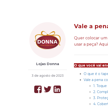
Vale a pen
Quer colocar um t
usar a peça? Aqui,
Lojas Donna
O que você vai enc
O que é o tap
3 de agosto de 2023
Vale a pena co
1. Toque
2. Comp
3. Prote
4. Cober