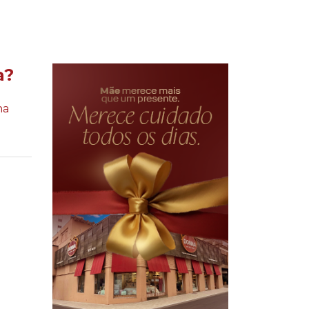
a?
na