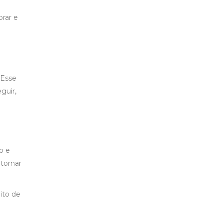
orar e
 Esse
guir,
o e
 tornar
ito de