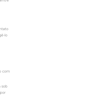
 entre
ntato
gê-lo
ho com
a
sob
 por