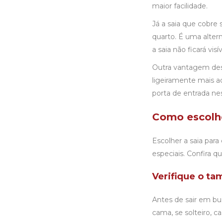
maior facilidade.
Já a saia que cobre 
quarto. É uma alter
a saia não ficará visív
Outra vantagem des
ligeiramente mais a
porta de entrada ne
Como escolhe
Escolher a saia par
especiais. Confira q
Verifique o t
Antes de sair em bus
cama, se solteiro, c