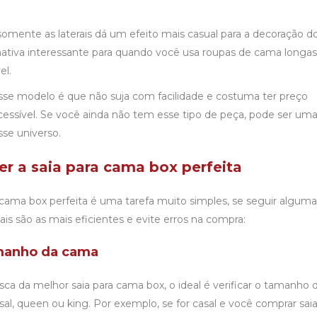
somente as laterais dá um efeito mais casual para a decoração d
nativa interessante para quando você usa roupas de cama longas,
el.
se modelo é que não suja com facilidade e costuma ter preço
cessível. Se você ainda não tem esse tipo de peça, pode ser um
sse universo.
r a saia para cama box perfeita
a cama box perfeita é uma tarefa muito simples, se seguir alguma
uais são as mais eficientes e evite erros na compra:
amanho da cama
ca da melhor saia para cama box, o ideal é verificar o tamanho 
asal, queen ou king. Por exemplo, se for casal e você comprar
sai