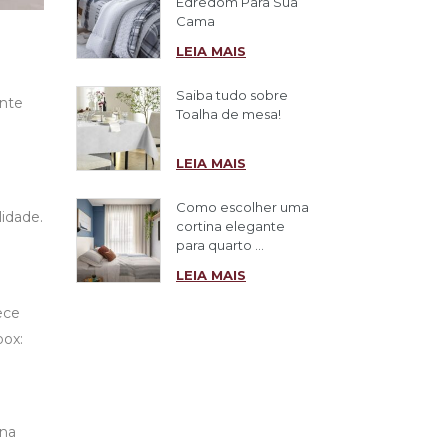
Edredom Para Sua
Cama
LEIA MAIS
Saiba tudo sobre
ente
Toalha de mesa!
LEIA MAIS
Como escolher uma
idade.
cortina elegante
para quarto ...
LEIA MAIS
ece
box
:
 na