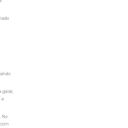
a
nhado
ixando
 geral,
 a
. No
a com