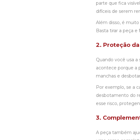
parte que fica visív
difíceis de serem r
Além disso, é muito 
Basta tirar a peça e
2. Proteção d
Quando você usa a s
acontece porque a p
manchas e desbota
Por exemplo, se a c
desbotamento do rev
esse risco, protege
3. Complement
A peça também ajud