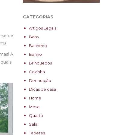
CATEGORIAS
Artigos Legais
-se de
Baby
ama.
Banheiro
mas! A
Banho
 quais
Brinquedos
Cozinha
Decoração
Dicas de casa
Home
Mesa
Quarto
Sala
Tapetes