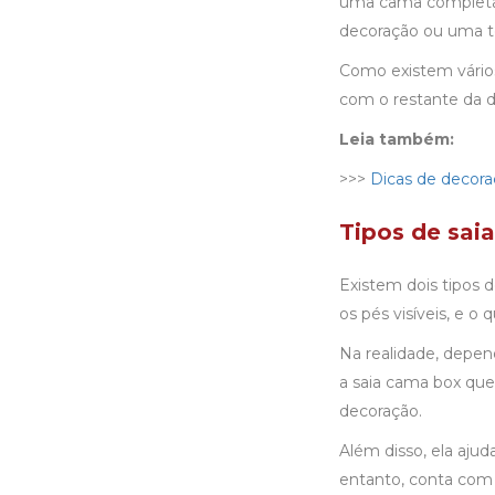
uma cama completa 
decoração ou uma te
Como existem vários
com o restante da 
Leia também:
>>>
Dicas de decora
Tipos de sai
Existem dois tipos d
os pés visíveis, e o
Na realidade, depen
a saia cama box que
decoração.
Além disso, ela ajud
entanto, conta com 