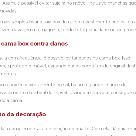
el. Assim, é possível evitar sujeira no móvel, inclusive manchas qu
emovidas.
mais simples lavar a saia box do que o revestimento original da
 fazer a lavagem na máquina, tendo total praticidade nesse proc
a cama box contra danos
aia com frequência, é possível evitar danos na cama box. Isso
eça protege o móvel, evitando danos como tecido original desf
mentos.
ama box ficar diretamente no sol, há uma grande chance de
estimento da lateral do móvel. Usando a saia você consegue r
ndo a cama.
o da decoração
a a complementar a decoração do quarto. Com ela, dá para mo