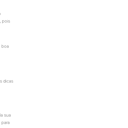
o
 pois
a boa
s dicas
da sua
a para