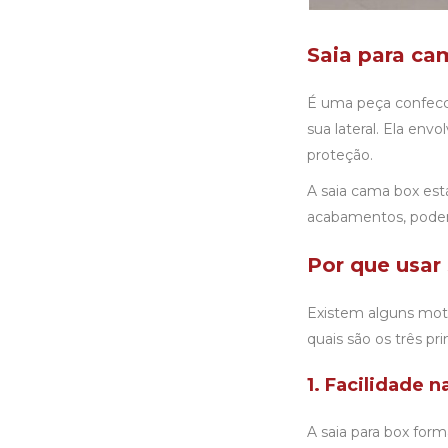
Saia para ca
É uma peça confecci
sua lateral. Ela env
proteção.
A
saia cama box
está
acabamentos, podend
Por que usar
Existem alguns moti
quais são os três pr
1. Facilidade
A
saia para box
forma