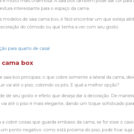
e muito mais charmosa. A saia box também pode dar cor para 
xtura interessante para o espaço da cama.
 modelos de saia cama box, é fácil encontrar um que esteja ali
decoração do cômodo ou que tenha a ver com seu gosto.
ção para quarto de casal
a cama box
e saia box principais: o que cobre somente a lateral da cama, de
 que vai até o piso, cobrindo os pés. E qual a melhor opção?
de de seu gosto e efeito que deseja dar à decoração. De maneira
 vai até o piso é mais elegante, dando um toque sofisticado para
a a cobrir coisas que guarda embaixo da cama, se for esse o caso
um ponto negativo: como está próxima do piso, pode ficar suj