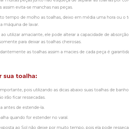
ar muitas peças junto não esqueça de separar as toalhas por cor
as assim evita-se manchas nas peças.
to tempo de molho as toalhas, deixo em média uma hora ou o
a máquina de lavar.
ao utilizar amaciante, ele pode alterar a capacidade de absorção
e somente para deixar as toalhas cheirosas.
antemente as toalhas assim a macies de cada peça é garantida
 sua toalha:
mportante, pois utilizando as dicas abaixo suas toalhas de banho
 irão ficar ressecadas.
a antes de estende-la.
lha quando for estender no varal.
exposta ao Sol não deixe por muito tempo, pois ela pode ressecar