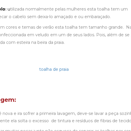
elo
:
u
tilizada normalmente pelas mulheres esta toalha tem um
secar o cabelo sem deixa-lo amaçado e ou embaraçado.
m cores e temas de verão esta toalha tem tamanho grande. N
onfeccionada em veludo em um de seus lados. Pois, além de se 
ada com esteira na beira da praia.
agem:
é nova e ira sofrer a primeira lavagem, deve-se lavar a peça sozin
nte ela solta o excesso de tintura e resíduos de fibras de tecido