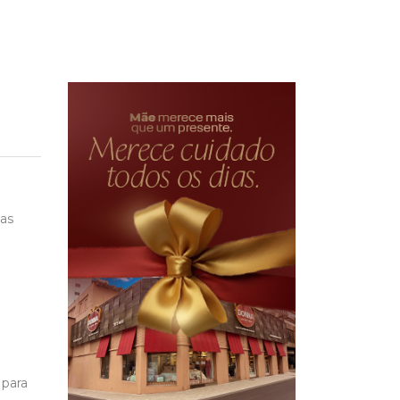
uas
 para