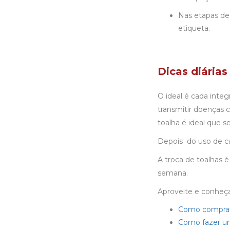
Nas etapas de
etiqueta.
Dicas diárias
O ideal é cada inte
transmitir doenças
toalha é ideal que 
Depois do uso de ca
A troca de toalhas 
semana.
Aproveite e conheç
Como comprar 
Como fazer um