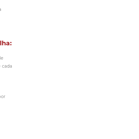
a
lha:
de
é cada
por