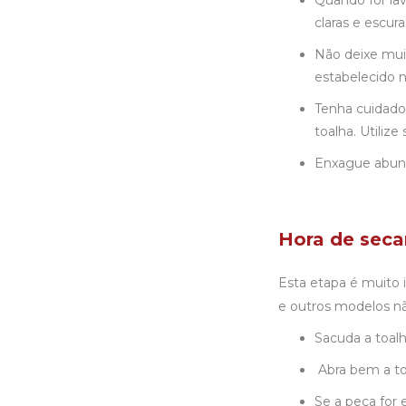
Quando for lav
claras e escur
Não deixe mui
estabelecido n
Tenha cuidado 
toalha. Utiliz
Enxague abund
Hora de secar
Esta etapa é muito i
e outros modelos não
Sacuda a toalh
Abra bem a toa
Se a peça for 